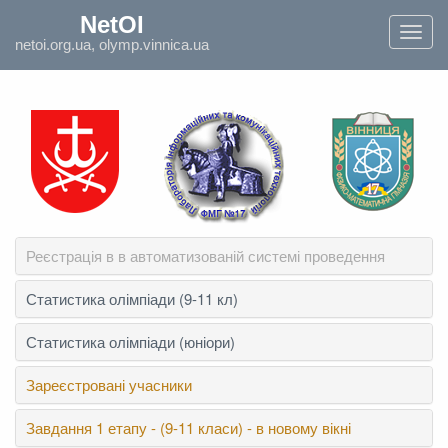
`
NetOI
Toggl
netoi.org.ua, olymp.vinnica.ua
navig
Реєстрація в в автоматизованій системі проведення
Статистика олімпіади (9-11 кл)
Статистика олімпіади (юніори)
Зареєстровані учасники
Завдання 1 етапу - (9-11 класи) - в новому вікні